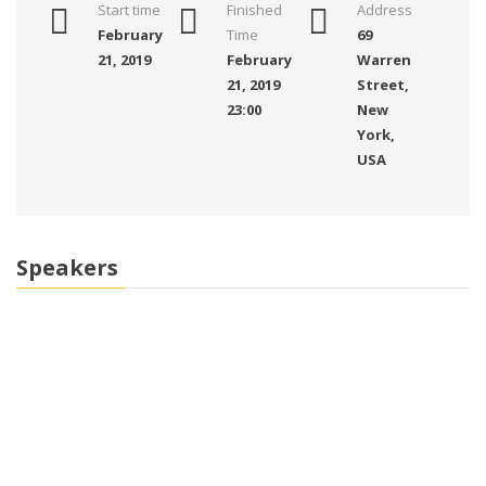
Start time
Finished
Address
February
Time
69
21, 2019
February
Warren
21, 2019
Street,
23:00
New
York,
USA
Speakers
Marko Dugonjić
IT Software
John Brown