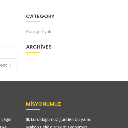
CATEGORY
Kategori yok
ARCHIVES
Post
MISYONUMUZ
 çağın
İlk kurulduğumuz günden bu yana
i ve
Makon Çelik olarak misyonumuz,