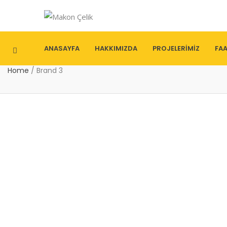
ANASAYFA
HAKKIMIZDA
PROJELERIMIZ
FAA
Home
/
Brand 3