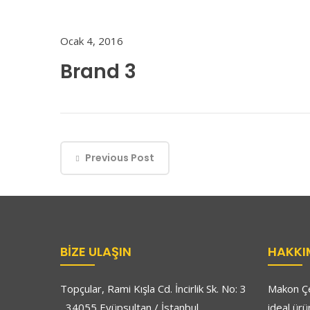
Ocak 4, 2016
Brand 3
Previous Post
BIZE ULAŞIN
HAKKI
Topçular, Rami Kışla Cd. İncirlik Sk. No: 3
Makon Çe
, 34055 Eyüpsultan / İstanbul
ideal ürü