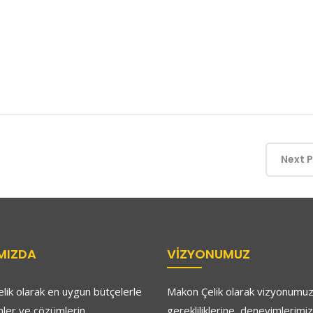
Next 
MIZDA
VIZYONUMUZ
lik olarak en uygun bütçelerle
Makon Çelik olarak vizyonumuz
nler ve çözümlerin
gerekliliklerine, deneyimlerimiz